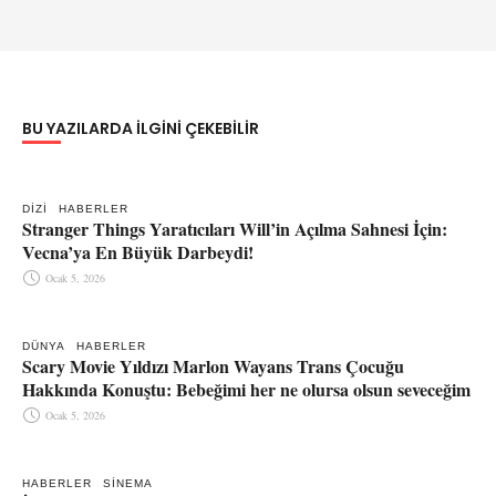
BU YAZILARDA ILGINI ÇEKEBILIR
DIZI
HABERLER
Stranger Things Yaratıcıları Will’in Açılma Sahnesi İçin:
Vecna’ya En Büyük Darbeydi!
Ocak 5, 2026
DÜNYA
HABERLER
Scary Movie Yıldızı Marlon Wayans Trans Çocuğu
Hakkında Konuştu: Bebeğimi her ne olursa olsun seveceğim
Ocak 5, 2026
HABERLER
SINEMA