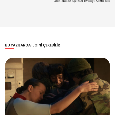
Grönland de Eşcinsel Evliliği Kabul Etti
BU YAZILARDA ILGINI ÇEKEBILIR