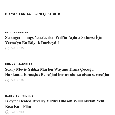
BU YAZILARDA ILGINI ÇEKEBILIR
DIZI
HABERLER
Stranger Things Yaratıcıları Will’in Açılma Sahnesi İçin:
Vecna’ya En Büyük Darbeydi!
Ocak 5, 2026
DÜNYA
HABERLER
Scary Movie Yıldızı Marlon Wayans Trans Çocuğu
Hakkında Konuştu: Bebeğimi her ne olursa olsun seveceğim
Ocak 5, 2026
HABERLER
SINEMA
İzleyin: Heated Rivalry Yıldızı Hudson Williams’tan Yeni
Kısa Kuir Film
Ocak 5, 2026