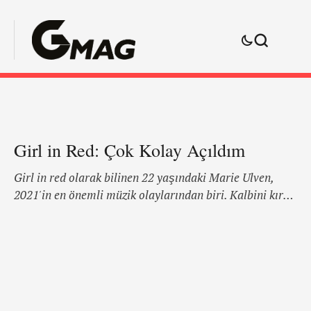
Girl in Red: Çok Kolay Açıldım
Girl in red olarak bilinen 22 yaşındaki Marie Ulven,
2021'in en önemli müzik olaylarından biri. Kalbini kıran
ilk kişiye selam niteliğindeki ismi girl in red'le, Ulven
2021 için tüm hareketli 'Dikkat Çekenler' listelerini
süsledi. Norveçli şarkıcı-söz yazarı ve küçük harf aşığı
olan Marie Ulven, kaygı, hassasiyet ve gerçekle
kaynayan low-fi melodiler hazırlamakta uzman. 22
yaşındaki şarkıcının …