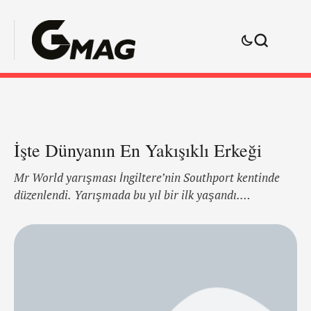
İşte Dünyanın En Yakışıklı Erkeği
Mr World yarışması İngiltere’nin Southport kentinde
düzenlendi. Yarışmada bu yıl bir ilk yaşandı.
Yarışmanın birincisi Hindistan’dan 27 yaşındaki Rohit
Khandelwal oldu. Khandelwal böylece aynı zamanda
dünyanın en yakışıklı erkeği ünvanı kazanan ilk Asyalı
olmayı da başardı. Dünyanın birçok yerinden 47
katılımcının yer aldığı yarışmada Khandelwal’ı, Puerto
Rico’dan 21 yaşındaki Fernando Alvarez (sağda) ve