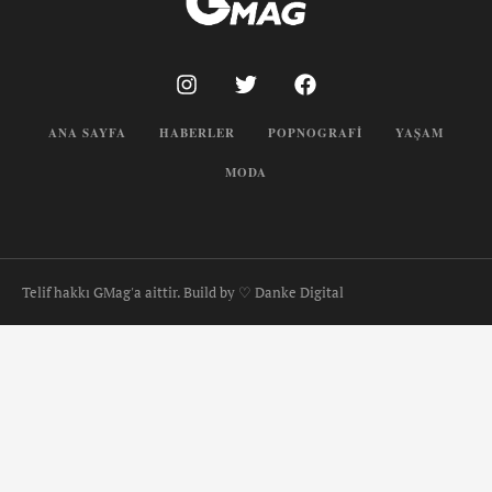
ANA SAYFA
HABERLER
POPNOGRAFI
YAŞAM
MODA
Telif hakkı GMag'a aittir. Build by ♡ Danke Digital