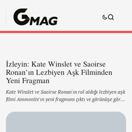
İzleyin: Kate Winslet ve Saoirse
Ronan’ın Lezbiyen Aşk Filminden
Yeni Fragman
Kate Winslet ve Saoirse Ronan'ın rol aldığı lezbiyen aşk
filmi Ammonite'ın yeni fragmanı çıktı ve görünüşe göre
bolca ağlatacak bir film bizi bekliyor. 1840'larda geçen
ve God's Own Country's'den Francis Lee tarafından
yönetilen filmin bu senenin sonlarında görücüye çıkması
bekleniyor. Ammonite, Güney İngiltere'deki Lyme Regis