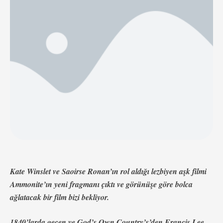
kıyılarında yaşayan fakirleşmiş paleontolog Mary
Anning ve onun zengin turist …
Kate Winslet ve Saoirse Ronan’ın rol aldığı lezbiyen aşk filmi
Ammonite’ın yeni fragmanı çıktı ve görünüşe göre bolca
ağlatacak bir film bizi bekliyor.
1840’larda geçen ve God’s Own Country’s’den Francis Lee