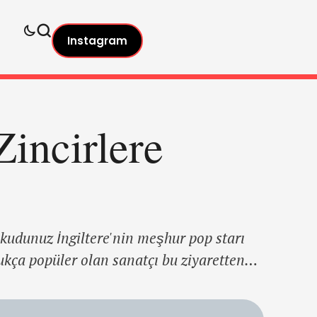
Instagram
incirlere
udunuz İngiltere'nin meşhur pop starı
ukça popüler olan sanatçı bu ziyaretten
performansa katıldı. Performans esnasında
afından zincirlendi ve sonuç olarak