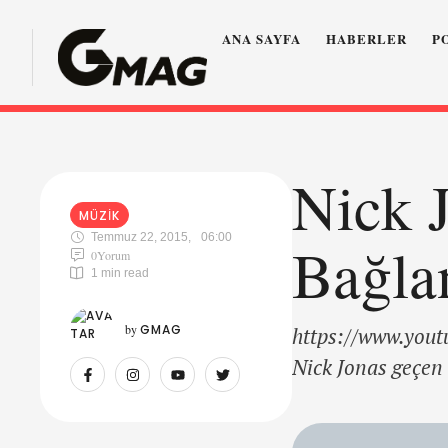
ANA SAYFA
HABERLER
P
Nick 
MÜZIK
Temmuz 22, 2015
,
06:00
Bağla
0
Yorum
1
 min read
by 
GMAG
https://www.yout
Nick Jonas geçen 
istifade dünyanın
Chains adındaki p