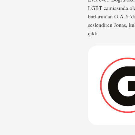
LGBT camiasında oldu
barlarından G.A.Y.’d
seslendiren Jonas, ku
çıktı.