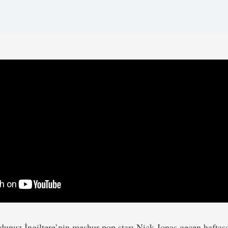
unuz İngiltere’nin meşhur pop starı Nick Jonas geçen haftason