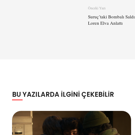
Önceki Yazı
Suruç’taki Bombalı Sald
Loren Elva Anlattı
BU YAZILARDA ILGINI ÇEKEBILIR