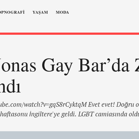
OPNOGRAFI
YAŞAM
MODA
Jonas Gay Bar’da Z
ndı
ube.com/watch?v=gqS8rCyktqM Evet evet! Doğru ok
haftasonu İngiltere'ye geldi. LGBT camiasında old
 en büyük gey barlarından G.A.Y.'de küçük bir de 
arçasını seslendiren Jonas, kulübün dansçıları tar