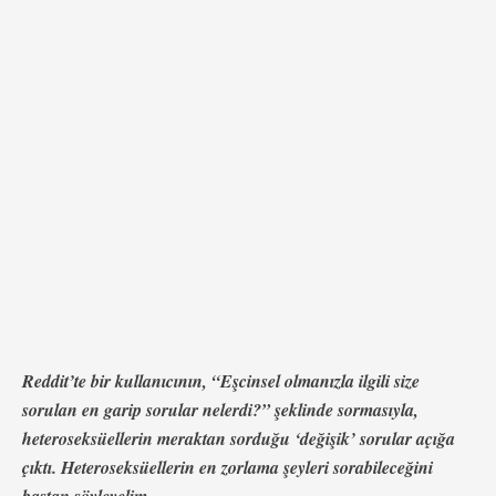
“Memeleri nasıl beğenmezsiniz ya? Memelere bakıp
azmalısınız abi. Azmalısınız yani. AZMALISINIZ.” “Peki
ya lisedeyken çıktığın kıza ne olacak?” …
Reddit’te bir kullanıcının, “Eşcinsel olmanızla ilgili size
sorulan en garip sorular nelerdi?” şeklinde sormasıyla,
heteroseksüellerin meraktan sorduğu ‘değişik’ sorular açığa
çıktı. Heteroseksüellerin en zorlama şeyleri sorabileceğini