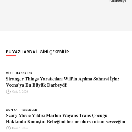
Bırakmıştı
BU YAZILARDA ILGINI ÇEKEBILIR
DIZI
HABERLER
Stranger Things Yaratıcıları Will’in Açılma Sahnesi İçin:
Vecna’ya En Büyük Darbeydi!
Ocak 5, 2026
DÜNYA
HABERLER
Scary Movie Yıldızı Marlon Wayans Trans Çocuğu
Hakkında Konuştu: Bebeğimi her ne olursa olsun seveceğim
Ocak 5, 2026