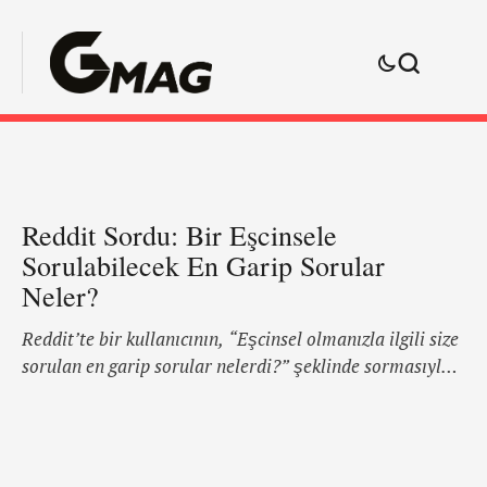
Reddit Sordu: Bir Eşcinsele
Sorulabilecek En Garip Sorular
Neler?
Reddit’te bir kullanıcının, “Eşcinsel olmanızla ilgili size
sorulan en garip sorular nelerdi?” şeklinde sormasıyla,
heteroseksüellerin meraktan sorduğu 'değişik' sorular
açığa çıktı. Heteroseksüellerin en zorlama şeyleri
sorabileceğini baştan söyleyelim. Karşınızda seçtiğimiz
ve bizi çıldırtacak kadar saçma gelen cevaplar: