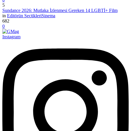
5
Sundance 2026: Mutlaka İzlenmesi Gereken 14 LGBTİ+ Film
in
Editörün Seçtikleri
Sinema
682
0
Instagram