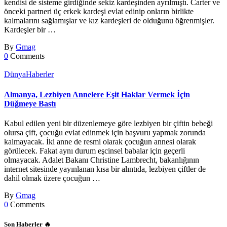
kendisi de sisteme girdiğinde sekiz kardeşinden ayrılmıştı. Carter ve
önceki partneri üç erkek kardeşi evlat edinip onların birlikte
kalmalarını sağlamışlar ve kız kardeşleri de olduğunu öğrenmişler.
Kardeşler bir …
By
Gmag
0
Comments
Dünya
Haberler
Almanya, Lezbiyen Annelere Eşit Haklar Vermek İçin
Düğmeye Bastı
Kabul edilen yeni bir düzenlemeye göre lezbiyen bir çiftin bebeği
olursa çift, çocuğu evlat edinmek için başvuru yapmak zorunda
kalmayacak. İki anne de resmi olarak çocuğun annesi olarak
görülecek. Fakat aynı durum eşcinsel babalar için geçerli
olmayacak. Adalet Bakanı Christine Lambrecht, bakanlığının
internet sitesinde yayınlanan kısa bir alıntıda, lezbiyen çiftler de
dahil olmak üzere çocuğun …
By
Gmag
0
Comments
Son Haberler 🔥