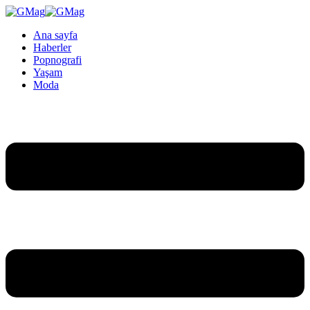
Ana sayfa
Haberler
Popnografi
Yaşam
Moda