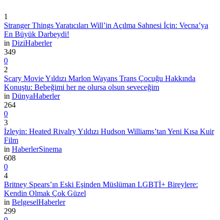
1
Stranger Things Yaratıcıları Will’in Açılma Sahnesi İçin: Vecna’ya
En Büyük Darbeydi!
in
Dizi
Haberler
349
0
2
Scary Movie Yıldızı Marlon Wayans Trans Çocuğu Hakkında
Konuştu: Bebeğimi her ne olursa olsun seveceğim
in
Dünya
Haberler
264
0
3
İzleyin: Heated Rivalry Yıldızı Hudson Williams’tan Yeni Kısa Kuir
Film
in
Haberler
Sinema
608
0
4
Britney Spears’ın Eski Eşinden Müslüman LGBTİ+ Bireylere:
Kendin Olmak Çok Güzel
in
Belgesel
Haberler
299
0