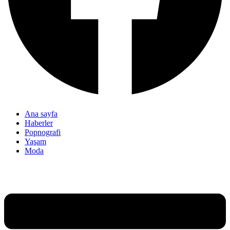
Ana sayfa
Haberler
Popnografi
Yaşam
Moda