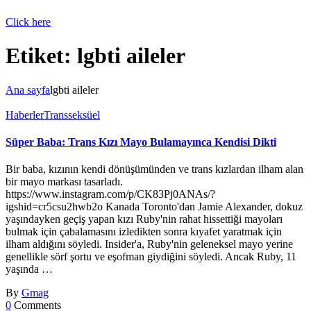
Click here
Etiket:
lgbti aileler
Ana sayfa
lgbti aileler
Haberler
Transseksüel
Süper Baba: Trans Kızı Mayo Bulamayınca Kendisi Dikti
Bir baba, kızının kendi dönüşümünden ve trans kızlardan ilham alan
bir mayo markası tasarladı.
https://www.instagram.com/p/CK83Pj0ANAs/?
igshid=cr5csu2hwb2o Kanada Toronto'dan Jamie Alexander, dokuz
yaşındayken geçiş yapan kızı Ruby'nin rahat hissettiği mayoları
bulmak için çabalamasını izledikten sonra kıyafet yaratmak için
ilham aldığını söyledi. Insider'a, Ruby'nin geleneksel mayo yerine
genellikle sörf şortu ve eşofman giydiğini söyledi. Ancak Ruby, 11
yaşında …
By
Gmag
0
Comments