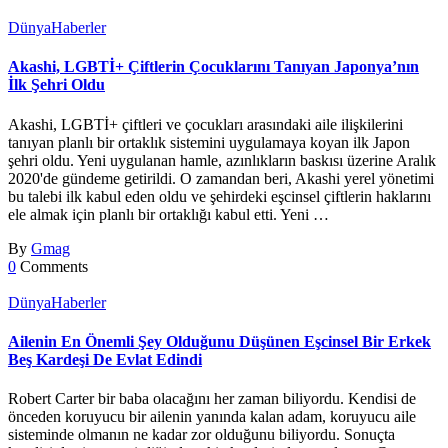
Dünya
Haberler
Akashi, LGBTİ+ Çiftlerin Çocuklarını Tanıyan Japonya’nın
İlk Şehri Oldu
Akashi, LGBTİ+ çiftleri ve çocukları arasındaki aile ilişkilerini
tanıyan planlı bir ortaklık sistemini uygulamaya koyan ilk Japon
şehri oldu. Yeni uygulanan hamle, azınlıkların baskısı üzerine Aralık
2020'de gündeme getirildi. O zamandan beri, Akashi yerel yönetimi
bu talebi ilk kabul eden oldu ve şehirdeki eşcinsel çiftlerin haklarını
ele almak için planlı bir ortaklığı kabul etti. Yeni …
By
Gmag
0
Comments
Dünya
Haberler
Ailenin En Önemli Şey Olduğunu Düşünen Eşcinsel Bir Erkek
Beş Kardeşi De Evlat Edindi
Robert Carter bir baba olacağını her zaman biliyordu. Kendisi de
önceden koruyucu bir ailenin yanında kalan adam, koruyucu aile
sisteminde olmanın ne kadar zor olduğunu biliyordu. Sonuçta