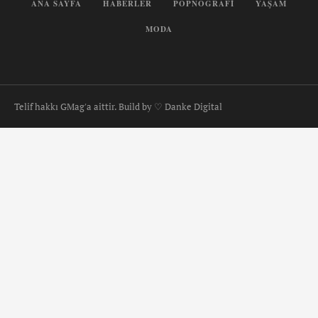
ANA SAYFA
HABERLER
POPNOGRAFI
YAŞAM
MODA
Telif hakkı GMag'a aittir. Build by ♡ Danke Digital