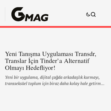
Yeni Tanışma Uygulaması Transdr,
Translar İçin Tinder’a Alternatif
Olmayı Hedefliyor!
Yeni bir uygulama, dijital çağda arkadaşlık kurmayı,
transseksüel toplum için biraz daha kolay hale getirmeyi
amaçlıyor. Ancak uygulamanın geliştiricilerinin,
başarılı bir şekilde gerçekleştirilebilmesi için
sunumunun bir kısmını yeniden gözden geçirmeleri
gerekebilir. Transdr, “Trans kullanıcılar için Tinder”