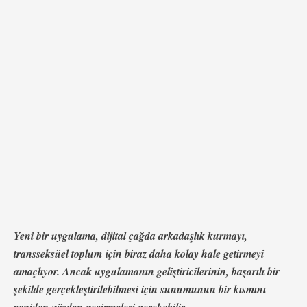
olarak ilan edildi ve güvenilir arkadaşlıklar kurmaya
yardımcı olmayı hedefliyor. Aynı zamanda, uygulamanın
geliştiricileri, uzun zamandır var olan bir boşluğu,
yalnızca …
Yeni bir uygulama, dijital çağda arkadaşlık kurmayı,
transseksüel toplum için biraz daha kolay hale getirmeyi
amaçlıyor. Ancak uygulamanın geliştiricilerinin, başarılı bir
şekilde gerçekleştirilebilmesi için sunumunun bir kısmını