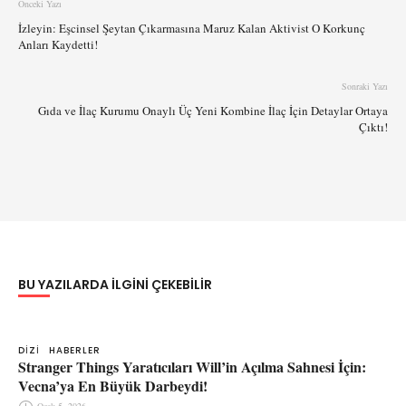
Önceki Yazı
İzleyin: Eşcinsel Şeytan Çıkarmasına Maruz Kalan Aktivist O Korkunç
Anları Kaydetti!
Sonraki Yazı
Gıda ve İlaç Kurumu Onaylı Üç Yeni Kombine İlaç İçin Detaylar Ortaya
Çıktı!
BU YAZILARDA ILGINI ÇEKEBILIR
DIZI
HABERLER
Stranger Things Yaratıcıları Will’in Açılma Sahnesi İçin:
Vecna’ya En Büyük Darbeydi!