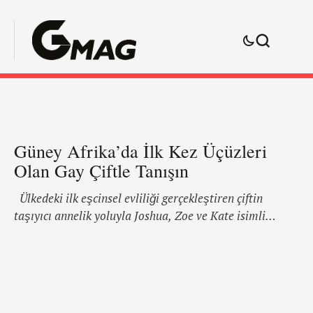
Güney Afrika’da İlk Kez Üçüzleri
Olan Gay Çiftle Tanışın
Ülkedeki ilk eşcinsel evliliği gerçekleştiren çiftin
taşıyıcı annelik yoluyla Joshua, Zoe ve Kate isimli
bebekleri dünyaya geldi. Taşıyıcının yumurtalarının
döllemesi için her iki erkekten de DNA nakledildi. Erken
doğan üçüzler iyi oldukları kesinleşinceye kadar
Johannesburg’taki Sunninghill Hastanesi’nde gözlendi.
Babalardan biri olan Christo Menelaou, Sky News’e