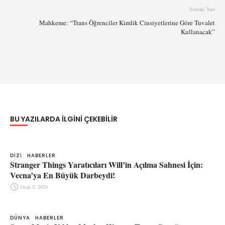
Sonraki Yazı
Mahkeme: “Trans Öğrenciler Kimlik Cinsiyetlerine Göre Tuvalet
Kullanacak”
BU YAZILARDA ILGINI ÇEKEBILIR
DIZI
HABERLER
Stranger Things Yaratıcıları Will’in Açılma Sahnesi İçin:
Vecna’ya En Büyük Darbeydi!
Ocak 5, 2026
DÜNYA
HABERLER