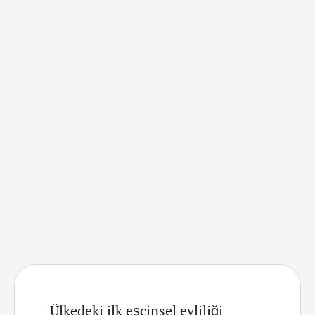
şöyle söyledi: ’’Eşcinsel olduğun zaman, ne kadar çok
istersen …
Ülkedeki ilk eşcinsel evliliği