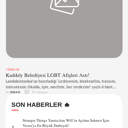
TÜRKIYE
Kadıköy Belediyesi LGBT Afişleri Astı!
Lambdaistanbul'un hazırladığı ‘Lezbiyenim, biseksüelim, transım,
interseksim: Okulda, işte, mecliste, her yerdeyim!’ yazılı 8 Mart
By 
GMAG
2
 Comments
afişleri Kadıköy Belediyesi'nin desteğiyle billboardlarda
sergilenmeye başladı. AKP Kadıköy İlçe Başkanı İsa Mesih Şahin,
SON HABERLER 🔥
Kadıköy Belediyesi'ni ‘toplum ahlakını hiçe saydığı’ gerekçesiyle
kınadı ve ardından Şeyma Kaya isimli bir şahıs tarafından
Change.org'da açılan bir kampanyada afişlerin kaldırılması çağrısı
Stranger Things Yaratıcıları Will’in Açılma Sahnesi İçin:
yapıldı. "Kadıköy Belediyesi'nde billboard rezilliği" başlığıyla
Vecna’ya En Büyük Darbeydi!
1
açılan kampanyanın içeriği şöyle: "Bugün Sahrayıcedit …