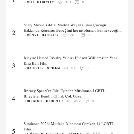
in 
DIZI
HABERLER
351
0
Scary Movie Yıldızı Marlon Wayans Trans Çocuğu
Hakkında Konuştu: Bebeğimi her ne olursa olsun seveceğim
2
in 
DÜNYA
HABERLER
266
0
İzleyin: Heated Rivalry Yıldızı Hudson Williams’tan Yeni
Kısa Kuir Film
3
in 
HABERLER
SINEMA
611
0
Britney Spears’ın Eski Eşinden Müslüman LGBTİ+
Bireylere: Kendin Olmak Çok Güzel
4
in 
BELGESEL
HABERLER
302
0
Sundance 2026: Mutlaka İzlenmesi Gereken 14 LGBTİ+
Film
5
in 
EDITÖRÜN SEÇTIKLERI
SINEMA
689
0