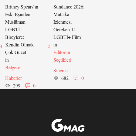
Britney Spears’ın
Sundance 2026:
Eski Eşinden
Mutlaka
Müslüman
İzlenmesi
LGBTİ+
Gereken 14
Bireylere:
LGBTİ+ Film
Kendin Olmak
in 
4
5
Çok Güzel
Editörün 
in 
Seçtikleri
Belgesel
Sinema
Haberler
682
0
299
0