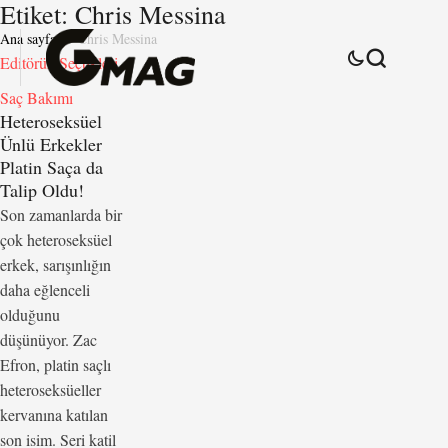
Etiket:
Chris Messina
Ana sayfa
Chris Messina
Editörün Seçtikleri
Saç Bakımı
Heteroseksüel
Ünlü Erkekler
Platin Saça da
Talip Oldu!
Son zamanlarda bir
çok heteroseksüel
erkek, sarışınlığın
daha eğlenceli
olduğunu
düşünüyor. Zac
Efron, platin saçlı
heteroseksüeller
kervanına katılan
son isim. Seri katil