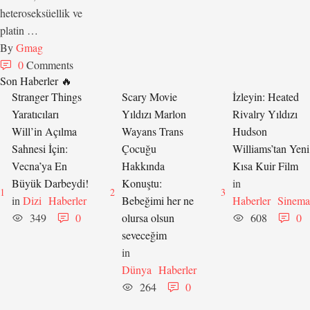
heteroseksüellik ve
platin …
By 
Gmag
0
 Comments
Son Haberler 🔥
Stranger Things
Scary Movie
İzleyin: Heated
Yaratıcıları
Yıldızı Marlon
Rivalry Yıldızı
Will’in Açılma
Wayans Trans
Hudson
Sahnesi İçin:
Çocuğu
Williams’tan Yeni
Vecna’ya En
Hakkında
Kısa Kuir Film
Büyük Darbeydi!
Konuştu:
in 
1
2
3
in 
Dizi
Haberler
Bebeğimi her ne
Haberler
Sinema
349
0
olursa olsun
608
0
seveceğim
in 
Dünya
Haberler
264
0