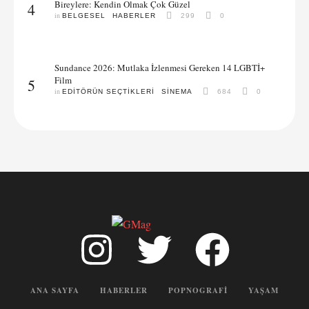
Bireylere: Kendin Olmak Çok Güzel
4
in 
BELGESEL
HABERLER
299
0
Sundance 2026: Mutlaka İzlenmesi Gereken 14 LGBTİ+
Film
5
in 
EDITÖRÜN SEÇTIKLERI
SINEMA
684
0
ANA SAYFA
HABERLER
POPNOGRAFI
YAŞAM