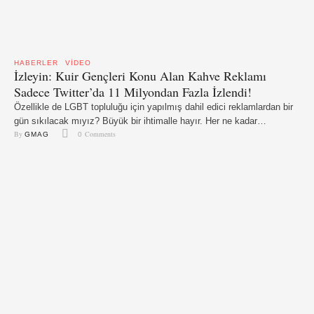
HABERLER
VIDEO
İzleyin: Kuir Gençleri Konu Alan Kahve Reklamı
Sadece Twitter’da 11 Milyondan Fazla İzlendi!
Özellikle de LGBT topluluğu için yapılmış dahil edici reklamlardan bir
gün sıkılacak mıyız? Büyük bir ihtimalle hayır. Her ne kadar
By 
 Comments
homofobikler LGBT topluluğu için yapılmış reklamlardan nefret ediyor
GMAG
0
olsa da, günümüzde bolca LGBT'leri konu alan reklamlar yapıldı ve
yapılıyor. Kuir konulu reklamlara en son ekleme Belçikalı kahve
markası Douwe Egberts'tan geldi. Evinin koltuğunda arkadaşıyla
öpüşen …